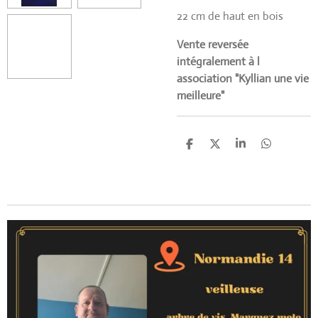
22 cm de haut en bois
Vente reversée
intégralement à l
association "Kyllian une vie
meilleure"
P
P
P
P
a
a
a
a
r
r
r
r
t
t
t
t
a
a
a
a
g
g
g
g
e
e
e
e
r
r
r
r