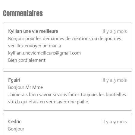
3
0
Commentaires
7
7
Kyllian une vie meilleure
il y a 3 mois
é
Bonjour pour les demandes de créations ou de gourdes
t
veuillez envoyer un mail a
o
kyllian.uneviemeilleure@gmail.com
i
Bien cordialement
l
e
s
Fguiri
il y a 3 mois
Bonjour Mr Mme
J'aimerais bien savoir si vous faites toujours les bouteilles
stitch qui étais en verre avec une paille.
Cedric
il y a 9 mois
Bonjour