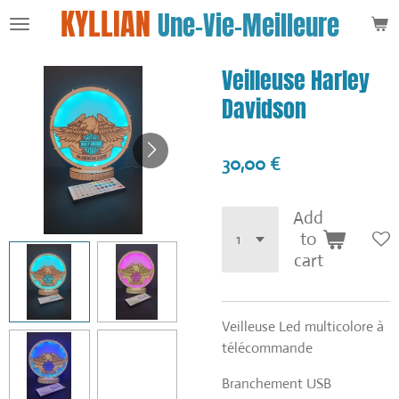
KYLLIAN
Une-Vie-Meilleure
Passer
au
contenu
Veilleuse Harley
principal
Davidson
30,00 €
Add
to
cart
Veilleuse Led multicolore à
télécommande
Branchement USB