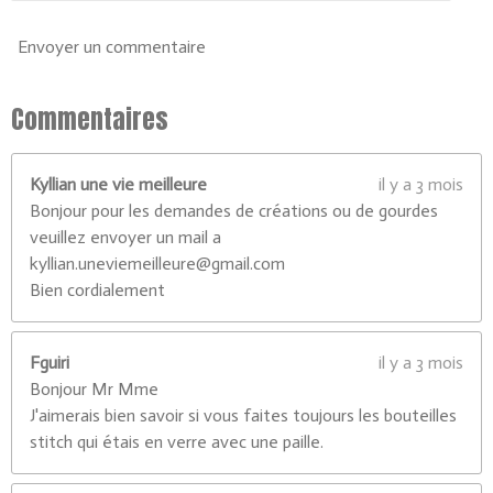
6
9
Envoyer un commentaire
2
3
0
Commentaires
7
7
Kyllian une vie meilleure
il y a 3 mois
é
Bonjour pour les demandes de créations ou de gourdes
t
veuillez envoyer un mail a
o
kyllian.uneviemeilleure@gmail.com
i
Bien cordialement
l
e
s
Fguiri
il y a 3 mois
Bonjour Mr Mme
J'aimerais bien savoir si vous faites toujours les bouteilles
stitch qui étais en verre avec une paille.