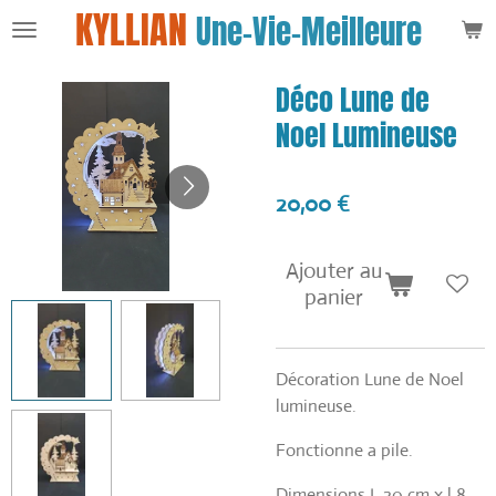
KYLLIAN
Une-Vie-Meilleure
Passer
au
contenu
Déco Lune de
principal
Noel Lumineuse
20,00 €
Ajouter au
panier
Décoration Lune de Noel
lumineuse.
Fonctionne a pile.
Dimensions L 20 cm x l 8