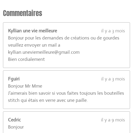
3
0
Commentaires
7
7
Kyllian une vie meilleure
il y a 3 mois
é
Bonjour pour les demandes de créations ou de gourdes
t
veuillez envoyer un mail a
o
kyllian.uneviemeilleure@gmail.com
i
Bien cordialement
l
e
s
Fguiri
il y a 3 mois
Bonjour Mr Mme
J'aimerais bien savoir si vous faites toujours les bouteilles
stitch qui étais en verre avec une paille.
Cedric
il y a 9 mois
Bonjour