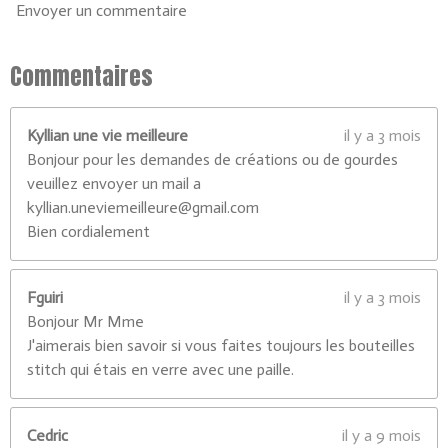
Envoyer un commentaire
2
3
0
Commentaires
7
7
Kyllian une vie meilleure
il y a 3 mois
é
Bonjour pour les demandes de créations ou de gourdes
t
veuillez envoyer un mail a
o
kyllian.uneviemeilleure@gmail.com
i
Bien cordialement
l
e
s
Fguiri
il y a 3 mois
Bonjour Mr Mme
J'aimerais bien savoir si vous faites toujours les bouteilles
stitch qui étais en verre avec une paille.
Cedric
il y a 9 mois