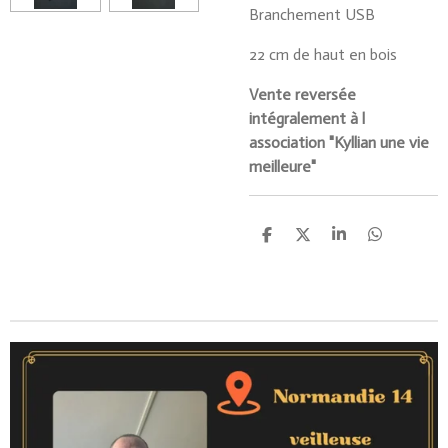
Branchement USB
22 cm de haut en bois
Vente reversée
intégralement à l
association "Kyllian une vie
meilleure"
P
P
P
P
a
a
a
a
r
r
r
r
t
t
t
t
a
a
a
a
g
g
g
g
e
e
e
e
r
r
r
r