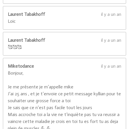
Laurent Tabakhoff
il y a un an
Loic
Laurent Tabakhoff
il y a un an
🥰🥰🥰
Miketodance
il y a un an
Bonjour,
Je me présente je m’appelle mike
J’ai 25 ans , et je t’envoie ce petit message kyllian pour te
souhaiter une grosse force a toi
Je sais que ce n’est pas facile tout les jours
Mais accroche toi a la vie ne t’inquiète pas tu va reussir a
vaincre cette maladie je crois en toi tu es fort tu as deja
plein de muscles 💪 💪