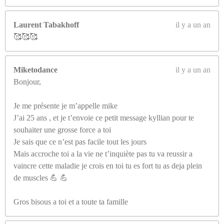
Laurent Tabakhoff
il y a un an
🥰🥰🥰
Miketodance
il y a un an
Bonjour,
Je me présente je m’appelle mike
J’ai 25 ans , et je t’envoie ce petit message kyllian pour te
souhaiter une grosse force a toi
Je sais que ce n’est pas facile tout les jours
Mais accroche toi a la vie ne t’inquiète pas tu va reussir a
vaincre cette maladie je crois en toi tu es fort tu as deja plein
de muscles 💪 💪
Gros bisous a toi et a toute ta famille