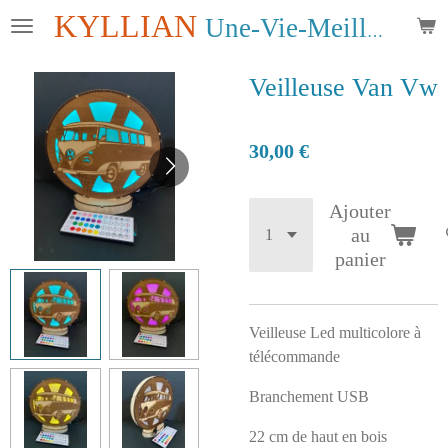
KYLLIAN
Passer
Une-Vie-Meilleure
au
contenu
Veilleuse Van Vw
principal
30,00 €
Ajouter
au
panier
Veilleuse Led multicolore à
télécommande
Branchement USB
22 cm de haut en bois