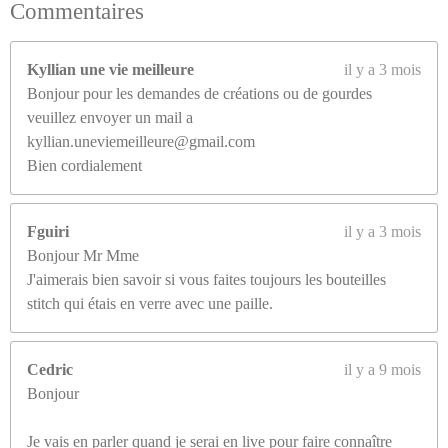
0
Commentaires
7
7
Kyllian une vie meilleure
il y a 3 mois
é
Bonjour pour les demandes de créations ou de gourdes
t
veuillez envoyer un mail a
o
kyllian.uneviemeilleure@gmail.com
i
Bien cordialement
l
e
s
Fguiri
il y a 3 mois
Bonjour Mr Mme
J'aimerais bien savoir si vous faites toujours les bouteilles
stitch qui étais en verre avec une paille.
Cedric
il y a 9 mois
Bonjour
Je vais en parler quand je serai en live pour faire connaître