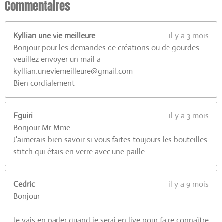
0
Commentaires
7
7
Kyllian une vie meilleure
il y a 3 mois
é
Bonjour pour les demandes de créations ou de gourdes
t
veuillez envoyer un mail a
o
kyllian.uneviemeilleure@gmail.com
i
Bien cordialement
l
e
s
Fguiri
il y a 3 mois
Bonjour Mr Mme
J'aimerais bien savoir si vous faites toujours les bouteilles
stitch qui étais en verre avec une paille.
Cedric
il y a 9 mois
Bonjour
Je vais en parler quand je serai en live pour faire connaître