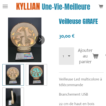
KYLLIAN
Une-Vie-Meilleure
Passer
au
contenu
Veilleuse GIRAFE
principal
30,00 €
Ajouter
au
panier
Veilleuse Led multicolore à
télécommande
Branchement USB
22 cm de haut en bois