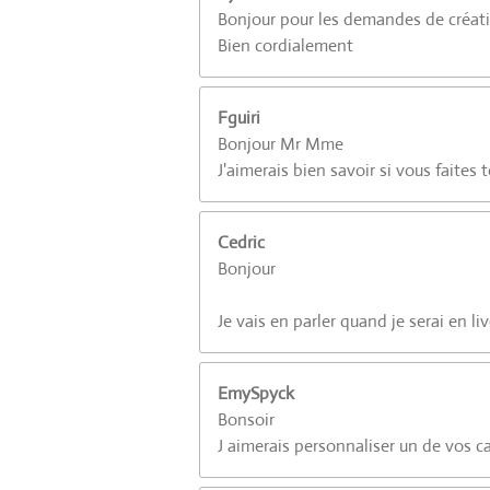
Bonjour pour les demandes de créati
o
Bien cordialement
i
l
e
Fguiri
s
Bonjour Mr Mme
J'aimerais bien savoir si vous faites t
Cedric
Bonjour
Je vais en parler quand je serai en l
EmySpyck
Bonsoir
J aimerais personnaliser un de vos 