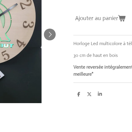
Ajouter au panier
Horloge Led multicolore à t
30 cm de haut en bois
Vente reversée intégralement 
meilleure"
P
P
P
a
a
a
r
r
r
t
t
t
a
a
a
g
g
g
e
e
e
r
r
r