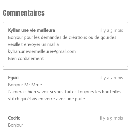
3
0
Commentaires
7
7
Kyllian une vie meilleure
il y a 3 mois
é
Bonjour pour les demandes de créations ou de gourdes
t
veuillez envoyer un mail a
o
kyllian.uneviemeilleure@gmail.com
i
Bien cordialement
l
e
s
Fguiri
il y a 3 mois
Bonjour Mr Mme
J'aimerais bien savoir si vous faites toujours les bouteilles
stitch qui étais en verre avec une paille.
Cedric
il y a 9 mois
Bonjour