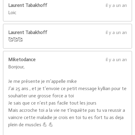
Laurent Tabakhoff
il y a un an
Loic
Laurent Tabakhoff
il y a un an
🥰🥰🥰
Miketodance
il y a un an
Bonjour,
Je me présente je m’appelle mike
J’ai 25 ans , et je t’envoie ce petit message kyllian pour te
souhaiter une grosse force a toi
Je sais que ce n’est pas facile tout les jours
Mais accroche toi a la vie ne t’inquiète pas tu va reussir a
vaincre cette maladie je crois en toi tu es fort tu as deja
plein de muscles 💪 💪